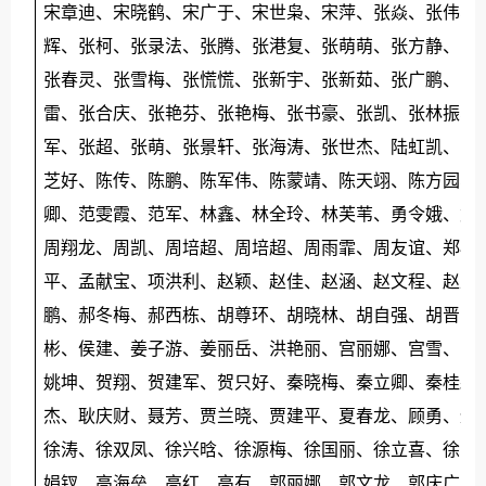
宋章迪、宋晓鹤、宋广于、宋世枭、宋萍、张焱、张伟、
辉、张柯、张录法、张腾、张港复、张萌萌、张方静、张
张春灵、张雪梅、张慌慌、张新宇、张新茹、张广鹏、张
雷、张合庆、张艳芬、张艳梅、张书豪、张凯、张林振、
军、张超、张萌、张景轩、张海涛、张世杰、陆虹凯、陈
芝好、陈传、陈鹏、陈军伟、陈蒙靖、陈天翊、陈方园、
卿、范雯霞、范军、林鑫、林全玲、林芙苇、勇令娥、武
周翔龙、周凯、周培超、周培超、周雨霏、周友谊、郑石
平、孟献宝、项洪利、赵颖、赵佳、赵涵、赵文程、赵立
鹏、郝冬梅、郝西栋、胡尊环、胡晓林、胡自强、胡晋东
彬、侯建、姜子游、姜丽岳、洪艳丽、宫丽娜、宫雪、宫
姚坤、贺翔、贺建军、贺只好、秦晓梅、秦立卿、秦桂森
杰、耿庆财、聂芳、贾兰晓、贾建平、夏春龙、顾勇、柴
徐涛、徐双凤、徐兴晗、徐源梅、徐国丽、徐立喜、徐晓
娟钗、高海垒、高红、高有、郭丽娜、郭文龙、郭庆广、