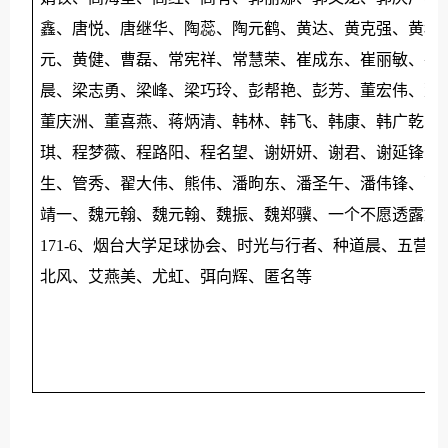
鑫、唐悦、唐继华、陶蕊、陶元鹤、黄达、黄克强、黄秋
元、黄健、曹磊、常宪祥、常慧荣、崔成东、崔丽敏、崔
晨、梁志勇、梁峰、梁巧玲、彭帮艳、彭芳、董宏伟、董
董庆洲、董喜燕、蒋炳清、韩林、韩飞、韩康、韩广乾、
琪、程梦薇、程路阳、程名望、谢妍妍、谢君、谢延锋、
生、管秀、翟大伟、熊伟、潘昫东、潘圣午、潘伟锋、薛
靖一、魏元翰、魏元翰、魏振、魏郑骥、一个不愿透露姓名的
171-6、烟台大学足球协会、时光与行者、种道晨、五营、
北风、艾燕美、尤虹、弭向辉、匿名等