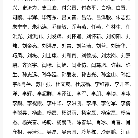
兴、史济为、史卫峰、付兴雷、付春平、白杨、白雪、包
司鹏、毕辉、毕可东、吕文音、吕洁、吕泽毅、朱志强、
朱宁宁、朱兆连、乔瑞敏、乔海燕、任燕、任林生、任龙
洪光、刘洪川、刘发辉、刘怀通、刘怀新、刘初阳、刘全
炜、刘金亮、刘洪磊、刘雷、刘兰清、刘普、刘清华、刘
巧凤、刘栋、刘士康、刘和真、刘德成、刘太岗、刘慧峰
鹏、齐兴宇、闫标、闫旭、闫业仿、闫笃旭、许菲、许德
生、孙志远、孙华廷、孙爱友、孙占光、孙金山、孙红印
宇
&肖蓓、苏国强、杜文爽、杜成福、李红霞、李开基、
洋、李辉、李超群、李泽江、李军、李朋、李博、李冰洲
李麟、李祝霞、李中华、李洪凯、李坤、李付军、李倩、
李聪昊、杨康、杨震、杨洪雨、杨宝磊、杨宝磊、杨宝花
杰、杨兴富、杨盼、杨鹏飞、陈春华、肖冰、肖晋、肖永
彦祖、吴清江、吴磊、吴善国、冷基栋、冷建鹏、汪雨、