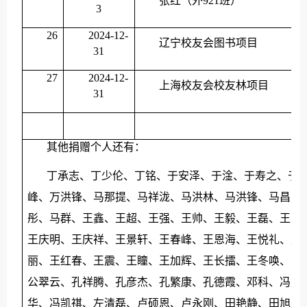
张红（外
921班）
3
26
2024-12-
辽宁校友会图书项目
31
27
2024-12-
上海校友会校友林项目
31
其他捐赠个人还有：
丁承志、丁少伦、丁铭、于安泽、于淦、于寿之、于
峰、万洪锋、马那提、马祥泷、马洪林、马洪锋、马昌魁
彤、马群、王鑫、王超、王强、王帅、王毅、王磊、王晨
王庆明、王庆祥、王景轩、王春峰、王恩海、王悦礼、王
丽、王红春、王震、王瞳、王加辉、王长擂、王冬唤、韦
公翠云、孔祥腾、孔彦杰、孔繁康、孔德霞、邓科、冯贻
华、冯凯祺、左清磊、卢硕恩、卢永刚、田艳静、田旭、